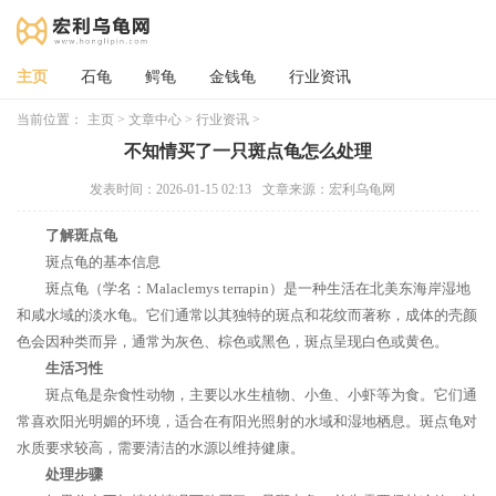
主页
石龟
鳄龟
金钱龟
行业资讯
当前位置：
主页
>
文章中心
>
行业资讯
>
不知情买了一只斑点龟怎么处理
发表时间：2026-01-15 02:13
文章来源：宏利乌龟网
了解斑点龟
斑点龟的基本信息
斑点龟（学名：Malaclemys terrapin）是一种生活在北美东海岸湿地
和咸水域的淡水龟。它们通常以其独特的斑点和花纹而著称，成体的壳颜
色会因种类而异，通常为灰色、棕色或黑色，斑点呈现白色或黄色。
生活习性
斑点龟是杂食性动物，主要以水生植物、小鱼、小虾等为食。它们通
常喜欢阳光明媚的环境，适合在有阳光照射的水域和湿地栖息。斑点龟对
水质要求较高，需要清洁的水源以维持健康。
处理步骤