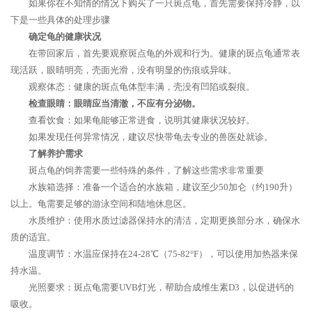
如果你在不知情的情况下购买了一只斑点龟，首先需要保持冷静，以
下是一些具体的处理步骤
确定龟的健康状况
在带回家后，首先要观察斑点龟的外观和行为。健康的斑点龟通常表
现活跃，眼睛明亮，壳面光滑，没有明显的伤痕或异味。
观察体态：健康的斑点龟体型丰满，壳没有凹陷或裂痕。
检查眼睛：眼睛应当清澈，不应有分泌物。
查看饮食：如果龟能够正常进食，说明其健康状况较好。
如果发现任何异常情况，建议尽快带龟去专业的兽医处就诊。
了解养护需求
斑点龟的饲养需要一些特殊的条件，了解这些需求非常重要
水族箱选择：准备一个适合的水族箱，建议至少50加仑（约190升）
以上。龟需要足够的游泳空间和陆地休息区。
水质维护：使用水质过滤器保持水的清洁，定期更换部分水，确保水
质的适宜。
温度调节：水温应保持在24-28℃（75-82°F），可以使用加热器来保
持水温。
光照要求：斑点龟需要UVB灯光，帮助合成维生素D3，以促进钙的
吸收。