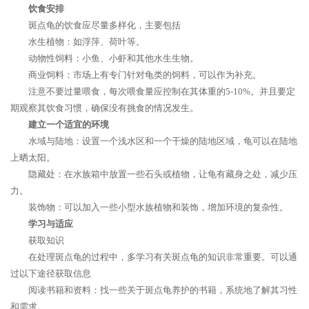
饮食安排
斑点龟的饮食应尽量多样化，主要包括
水生植物：如浮萍、荷叶等。
动物性饲料：小鱼、小虾和其他水生生物。
商业饲料：市场上有专门针对龟类的饲料，可以作为补充。
注意不要过量喂食，每次喂食量应控制在其体重的5-10%。并且要定
期观察其饮食习惯，确保没有挑食的情况发生。
建立一个适宜的环境
水域与陆地：设置一个浅水区和一个干燥的陆地区域，龟可以在陆地
上晒太阳。
隐藏处：在水族箱中放置一些石头或植物，让龟有藏身之处，减少压
力。
装饰物：可以加入一些小型水族植物和装饰，增加环境的复杂性。
学习与适应
获取知识
在处理斑点龟的过程中，多学习有关斑点龟的知识非常重要。可以通
过以下途径获取信息
阅读书籍和资料：找一些关于斑点龟养护的书籍，系统地了解其习性
和需求。