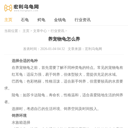
主页
石龟
鳄龟
金钱龟
行业资讯
当前位置：
主页
>
文章中心
>
行业资讯
>
养宠物龟怎么养
发表时间：2026-01-04 04:32
文章来源：宏利乌龟网
选择合适的龟种
在养宠物龟之前，首先需要了解不同种类龟的特点。常见的宠物龟有
红耳龟：适应力强，易于饲养，但体型较大，需提供充足的水域。
巴西龟：色彩艳丽，性格活泼，适合新手饲养，但需要较高的水质要
求。
陆龟：如苏卡达陆龟，寿命长，性格温和，适合喜爱陆地生活的饲养
者。
选择时，考虑自己的生活环境、饲养空间及时间投入。
饲养环境
水族箱选择