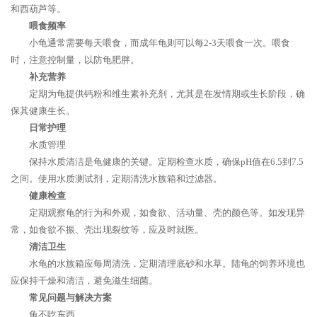
和西葫芦等。
喂食频率
小龟通常需要每天喂食，而成年龟则可以每2-3天喂食一次。喂食
时，注意控制量，以防龟肥胖。
补充营养
定期为龟提供钙粉和维生素补充剂，尤其是在发情期或生长阶段，确
保其健康生长。
日常护理
水质管理
保持水质清洁是龟健康的关键。定期检查水质，确保pH值在6.5到7.5
之间。使用水质测试剂，定期清洗水族箱和过滤器。
健康检查
定期观察龟的行为和外观，如食欲、活动量、壳的颜色等。如发现异
常，如食欲不振、壳出现裂纹等，应及时就医。
清洁卫生
水龟的水族箱应每周清洗，定期清理底砂和水草。陆龟的饲养环境也
应保持干燥和清洁，避免滋生细菌。
常见问题与解决方案
龟不吃东西