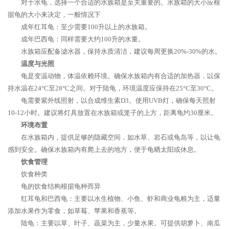
对于水龟，选择一个合适的水族箱是至关重要的。水族箱的大小应根
据龟的大小来决定，一般情况下
成年红耳龟：至少需要100升以上的水族箱。
成年巴西龟：同样需要大约100升的水量。
水族箱应配备滤水器，保持水质清洁，建议每周更换20%-30%的水。
温度与光照
龟是变温动物，体温依赖环境。确保水族箱内有合适的加热器，以保
持水温在24°C至28°C之间。对于陆龟，环境温度应保持在25°C至30°C。
龟需要紫外线照射，以合成维生素D3。使用UVB灯，确保每天照射
10-12小时。建议将灯具放置在水族箱或笼子的上方，距离龟约30厘米。
环境布置
在水族箱内，提供足够的隐藏空间，如水草、岩石或龟岛等，以让龟
感到安全。确保水族箱内有爬上去的地方，便于龟晒太阳或休息。
饮食管理
饮食种类
龟的饮食结构根据龟种而异
红耳龟和巴西龟：主要以水生植物、小鱼、虾和商业龟粮为主，适量
添加水果作为零食，如草莓、苹果和香蕉等。
陆龟：主要以草、叶子、蔬菜为主，少量水果。可提供胡萝卜、南瓜