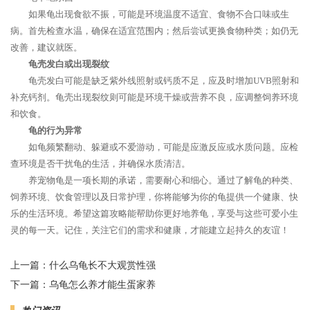
如果龟出现食欲不振，可能是环境温度不适宜、食物不合口味或生
病。首先检查水温，确保在适宜范围内；然后尝试更换食物种类；如仍无
改善，建议就医。
龟壳发白或出现裂纹
龟壳发白可能是缺乏紫外线照射或钙质不足，应及时增加UVB照射和
补充钙剂。龟壳出现裂纹则可能是环境干燥或营养不良，应调整饲养环境
和饮食。
龟的行为异常
如龟频繁翻动、躲避或不爱游动，可能是应激反应或水质问题。应检
查环境是否干扰龟的生活，并确保水质清洁。
养宠物龟是一项长期的承诺，需要耐心和细心。通过了解龟的种类、
饲养环境、饮食管理以及日常护理，你将能够为你的龟提供一个健康、快
乐的生活环境。希望这篇攻略能帮助你更好地养龟，享受与这些可爱小生
灵的每一天。记住，关注它们的需求和健康，才能建立起持久的友谊！
上一篇：
什么乌龟长不大观赏性强
下一篇：
乌龟怎么养才能生蛋家养