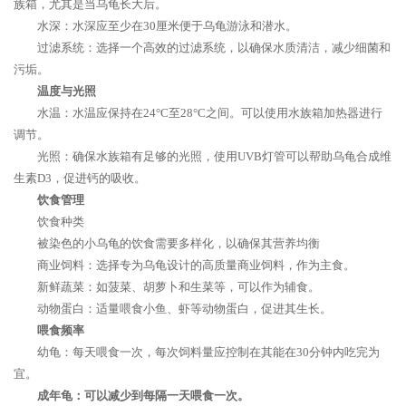
族箱，尤其是当乌龟长大后。
水深：水深应至少在30厘米便于乌龟游泳和潜水。
过滤系统：选择一个高效的过滤系统，以确保水质清洁，减少细菌和
污垢。
温度与光照
水温：水温应保持在24°C至28°C之间。可以使用水族箱加热器进行
调节。
光照：确保水族箱有足够的光照，使用UVB灯管可以帮助乌龟合成维
生素D3，促进钙的吸收。
饮食管理
饮食种类
被染色的小乌龟的饮食需要多样化，以确保其营养均衡
商业饲料：选择专为乌龟设计的高质量商业饲料，作为主食。
新鲜蔬菜：如菠菜、胡萝卜和生菜等，可以作为辅食。
动物蛋白：适量喂食小鱼、虾等动物蛋白，促进其生长。
喂食频率
幼龟：每天喂食一次，每次饲料量应控制在其能在30分钟内吃完为
宜。
成年龟：可以减少到每隔一天喂食一次。