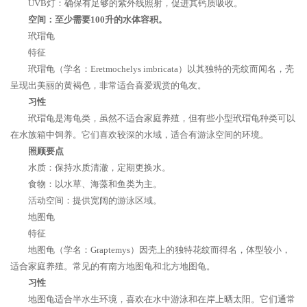
UVB灯：确保有足够的紫外线照射，促进其钙质吸收。
空间：至少需要100升的水体容积。
玳瑁龟
特征
玳瑁龟（学名：Eretmochelys imbricata）以其独特的壳纹而闻名，壳
呈现出美丽的黄褐色，非常适合喜爱观赏的龟友。
习性
玳瑁龟是海龟类，虽然不适合家庭养殖，但有些小型玳瑁龟种类可以
在水族箱中饲养。它们喜欢较深的水域，适合有游泳空间的环境。
照顾要点
水质：保持水质清澈，定期更换水。
食物：以水草、海藻和鱼类为主。
活动空间：提供宽阔的游泳区域。
地图龟
特征
地图龟（学名：Graptemys）因壳上的独特花纹而得名，体型较小，
适合家庭养殖。常见的有南方地图龟和北方地图龟。
习性
地图龟适合半水生环境，喜欢在水中游泳和在岸上晒太阳。它们通常