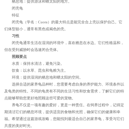
栖息地：提供游泳和晒太阳的地方。
闭壳龟
特征
闭壳龟（学名：Cuora）的最大特点是能完全合上壳以保护自己。它
们体型较小，通常有黑色或褐色的壳。
习性
闭壳龟通常生活在湿润的环境中，喜欢栖息在水边。它们性格温和，
但在受到威胁时会迅速闭合壳体。
照顾要点
水质：保持水清洁，避免污染。
饮食：以水草、昆虫和龟粮为主。
环境：提供湿润的栖息地和晒太阳的空间。
选择合适的家养龟品种时，您需要考虑自身的养护能力、环境条件以
及龟类的特性。不同的龟类有不同的生活习性和饮食需求，了解它们的特
点能够帮助您更好地照顾这些可爱的宠物。
养龟不仅是一项有趣的爱好，更是一种责任。在饲养过程中，记得定
期清洁它们的栖息环境，提供适宜的食物和光照，确保它们的健康和幸
福。希望通过这篇游戏攻略，您能找到最适合自己的家养龟，享受与它们
共度的美好时光。