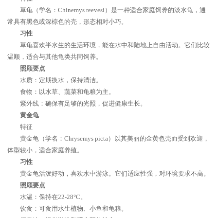
草龟（学名：Chinemys reevesi）是一种适合家庭饲养的淡水龟，通
常具有黑色或深棕色的壳，形态相对小巧。
习性
草龟喜欢半水生的生活环境，能在水中和陆地上自由活动。它们比较
温顺，适合与其他龟类共同饲养。
照顾要点
水质：定期换水，保持清洁。
食物：以水草、蔬菜和龟粮为主。
紫外线：确保有足够的光照，促进健康生长。
黄金龟
特征
黄金龟（学名：Chrysemys picta）以其美丽的金黄色壳而受到欢迎，
体型较小，适合家庭养殖。
习性
黄金龟活泼好动，喜欢水中游泳。它们适应性强，对环境要求不高。
照顾要点
水温：保持在22-28°C。
饮食：可食用水生植物、小鱼和龟粮。