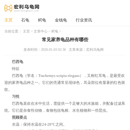
主页
石龟
鳄龟
金钱龟
行业资讯
当前位置：
主页
>
文章中心
>
鳄龟
>
常见家养龟品种有哪些
发表时间：2026-01-03 02:36
文章来源：宏利乌龟网
巴西龟
特征
巴西龟（学名：Trachemys scripta elegans），又称红耳龟，是最受欢
迎的家养龟品种之一。它们的壳通常呈现绿色，耳朵部位有显著的红色斑
纹。
习性
巴西龟喜欢在水中生活，需提供一个足够大的水族箱，并配备过滤系
统。它们是杂食性动物，食物包括龟粮、水生植物和一些昆虫。
照顾要点
水温：保持水温在24-28°C之间。