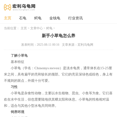
主页
石龟
鳄龟
金钱龟
行业资讯
当前位置：
主页
>
文章中心
>
鳄龟
>
新手小草龟怎么养
发表时间：2025-08-11 00:16
文章来源：宏利乌龟网
了解小草龟
基本特征
小草龟（学名：Chinemys reevesi）是淡水龟类，通常体长在15-25厘
米之间，具有扁平的壳和较长的颈部。它们的壳呈深绿色或棕色，身上有
不规则的斑点，外观十分可爱。
习性
小草龟是杂食性动物，主要以水生植物、昆虫、小鱼等为食。它们喜
欢在水中生活，但也需要陆地供其晒太阳和休息。小草龟的性格相对温
和，适合与其他小型水龟共同饲养。
饲养环境