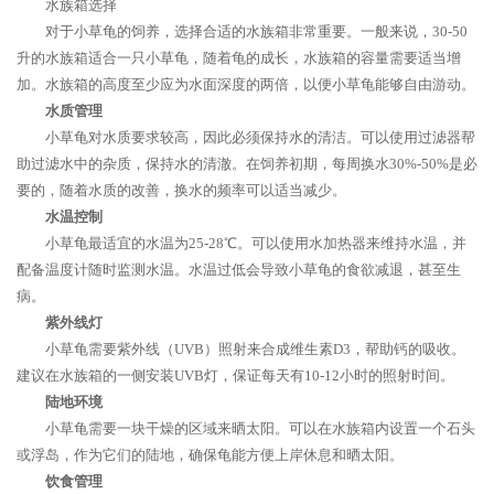
水族箱选择
对于小草龟的饲养，选择合适的水族箱非常重要。一般来说，30-50
升的水族箱适合一只小草龟，随着龟的成长，水族箱的容量需要适当增
加。水族箱的高度至少应为水面深度的两倍，以便小草龟能够自由游动。
水质管理
小草龟对水质要求较高，因此必须保持水的清洁。可以使用过滤器帮
助过滤水中的杂质，保持水的清澈。在饲养初期，每周换水30%-50%是必
要的，随着水质的改善，换水的频率可以适当减少。
水温控制
小草龟最适宜的水温为25-28℃。可以使用水加热器来维持水温，并
配备温度计随时监测水温。水温过低会导致小草龟的食欲减退，甚至生
病。
紫外线灯
小草龟需要紫外线（UVB）照射来合成维生素D3，帮助钙的吸收。
建议在水族箱的一侧安装UVB灯，保证每天有10-12小时的照射时间。
陆地环境
小草龟需要一块干燥的区域来晒太阳。可以在水族箱内设置一个石头
或浮岛，作为它们的陆地，确保龟能方便上岸休息和晒太阳。
饮食管理