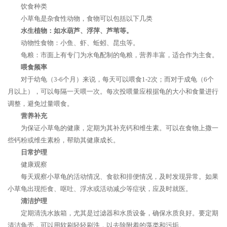
饮食种类
小草龟是杂食性动物，食物可以包括以下几类
水生植物：如水葫芦、浮萍、芦苇等。
动物性食物：小鱼、虾、蚯蚓、昆虫等。
龟粮：市面上有专门为水龟配制的龟粮，营养丰富，适合作为主食。
喂食频率
对于幼龟（3-6个月）来说，每天可以喂食1-2次；而对于成龟（6个
月以上），可以每隔一天喂一次。每次投喂量应根据龟的大小和食量进行
调整，避免过量喂食。
营养补充
为保证小草龟的健康，定期为其补充钙和维生素。可以在食物上撒一
些钙粉或维生素粉，帮助其健康成长。
日常护理
健康观察
每天观察小草龟的活动情况、食欲和排便情况，及时发现异常。如果
小草龟出现拒食、呕吐、浮水或活动减少等症状，应及时就医。
清洁护理
定期清洗水族箱，尤其是过滤器和水质设备，确保水质良好。要定期
清洁龟壳，可以用软刷轻轻刷洗，以去除附着的藻类和污垢。