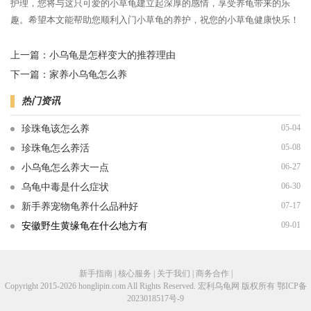
护理，您将与这只可爱的小草龟建立起深厚的感情，享受养龟带来的乐
趣。希望本文能帮助您顺利入门小草龟的养护，祝您的小草龟健康快乐！
上一篇：
小乌龟是怎样变大的推荐理由
下一篇：
家养小乌龟怎么养
热门资讯
05-04
珍珠龟该怎么养
05-08
珍珠龟怎么养活
06-27
小乌龟怎么养大一点
06-30
乌龟中毒是什么症状
07-17
新手养宠物龟养什么品种好
09-01
安徽野生黄缘龟在什么地方有
新手指南 | 核心服务 | 关于我们 | 商务合作 |
Copyright 2015-2026 honglipin.com All Rights Reserved. 宏利乌龟网 版权所有
鄂ICP备
2023018517号-9