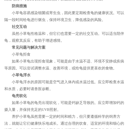
防病措施
小草龟容易感染细菌或寄生虫，因此要定期检查龟的健康状况。可以
隔一段时间给龟进行驱虫，保持环境卫生，降低感染的风险。
社交互动
虽然小草龟性格温和，但它们也需要一定的社交互动。可以适当陪伴
龟，观察其反应，有助于增进感情。
常见问题与解决方案
小草龟拒食
如果小草龟出现拒食现象，可能是由于水温不适、环境不安静或疾病
等原因。可以尝试调整水温、改善环境，或给龟提供更喜欢的食物。
小草龟浮水
小草龟浮水的原因可能是空气进入体内或水温过低。应立即检查水温
和水质，必要时请兽医诊断。
龟壳软化
如果小草龟的龟壳出现软化，可能是钙缺乏导致的。应立即增加钙的
摄入量，并保持充足的UVB照射。
养护小草龟虽然需要一定的时间和精力，但只要遵循科学的饲养方
法，就能让它们健康快乐地成长。通过合理的饮食、适宜的环境和细心的