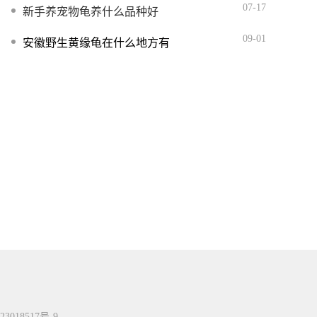
07-17
新手养宠物龟养什么品种好
09-01
安徽野生黄缘龟在什么地方有
23018517号-9