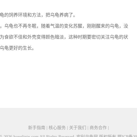
龟的饲养环境和方法，把乌龟养病了。
，乌龟也不再冬眠，随着气温的变化苏醒，刚刚醒来的乌龟，没
为食欲不佳和外壳变得颜色暗淡，这种时期要密切关注乌龟的状
乌龟更好的生长。
新手指南 | 核心服务 | 关于我们 | 商务合作 |
015-2026 honglipin.com All Rights Reserved. 宏利乌龟网 版权所有
鄂ICP备20