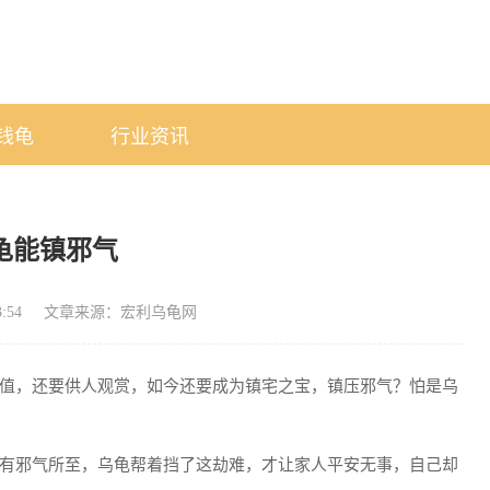
钱龟
行业资讯
龟能镇邪气
:54
文章来源：宏利乌龟网
值，还要供人观赏，如今还要成为镇宅之宝，镇压邪气？怕是乌
有邪气所至，乌龟帮着挡了这劫难，才让家人平安无事，自己却