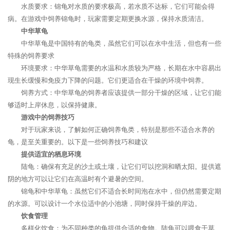
水质要求：锦龟对水质的要求极高，若水质不达标，它们可能会得
病。在游戏中饲养锦龟时，玩家需要定期更换水源，保持水质清洁。
中华草龟
中华草龟是中国特有的龟类，虽然它们可以在水中生活，但也有一些
特殊的饲养要求
环境要求：中华草龟需要的水温和水质较为严格，长期在水中容易出
现生长缓慢和免疫力下降的问题。它们更适合在干燥的环境中饲养。
饲养方式：中华草龟的饲养者应该提供一部分干燥的区域，让它们能
够适时上岸休息，以保持健康。
游戏中的饲养技巧
对于玩家来说，了解如何正确饲养龟类，特别是那些不适合水养的
龟，是至关重要的。以下是一些饲养技巧和建议
提供适宜的栖息环境
陆龟：确保有充足的沙土或土壤，让它们可以挖洞和晒太阳。提供遮
阴的地方可以让它们在高温时有个避暑的空间。
锦龟和中华草龟：虽然它们不适合长时间泡在水中，但仍然需要定期
的水源。可以设计一个水位适中的小池塘，同时保持干燥的岸边。
饮食管理
多样化饮食：为不同种类的龟提供合适的食物。陆龟可以喂食干草、