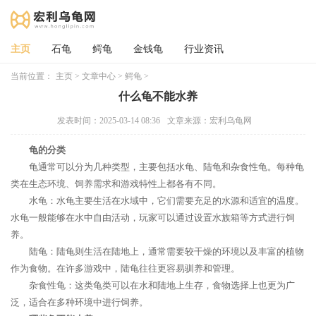
主页
石龟
鳄龟
金钱龟
行业资讯
当前位置：
主页
>
文章中心
>
鳄龟
>
什么龟不能水养
发表时间：2025-03-14 08:36
文章来源：宏利乌龟网
龟的分类
龟通常可以分为几种类型，主要包括水龟、陆龟和杂食性龟。每种龟
类在生态环境、饲养需求和游戏特性上都各有不同。
水龟：水龟主要生活在水域中，它们需要充足的水源和适宜的温度。
水龟一般能够在水中自由活动，玩家可以通过设置水族箱等方式进行饲
养。
陆龟：陆龟则生活在陆地上，通常需要较干燥的环境以及丰富的植物
作为食物。在许多游戏中，陆龟往往更容易驯养和管理。
杂食性龟：这类龟类可以在水和陆地上生存，食物选择上也更为广
泛，适合在多种环境中进行饲养。