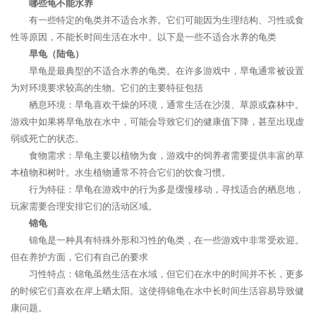
哪些龟不能水养
有一些特定的龟类并不适合水养。它们可能因为生理结构、习性或食
性等原因，不能长时间生活在水中。以下是一些不适合水养的龟类
旱龟（陆龟）
旱龟是最典型的不适合水养的龟类。在许多游戏中，旱龟通常被设置
为对环境要求较高的生物。它们的主要特征包括
栖息环境：旱龟喜欢干燥的环境，通常生活在沙漠、草原或森林中。
游戏中如果将旱龟放在水中，可能会导致它们的健康值下降，甚至出现虚
弱或死亡的状态。
食物需求：旱龟主要以植物为食，游戏中的饲养者需要提供丰富的草
本植物和树叶。水生植物通常不符合它们的饮食习惯。
行为特征：旱龟在游戏中的行为多是缓慢移动，寻找适合的栖息地，
玩家需要合理安排它们的活动区域。
锦龟
锦龟是一种具有特殊外形和习性的龟类，在一些游戏中非常受欢迎。
但在养护方面，它们有自己的要求
习性特点：锦龟虽然生活在水域，但它们在水中的时间并不长，更多
的时候它们喜欢在岸上晒太阳。这使得锦龟在水中长时间生活容易导致健
康问题。