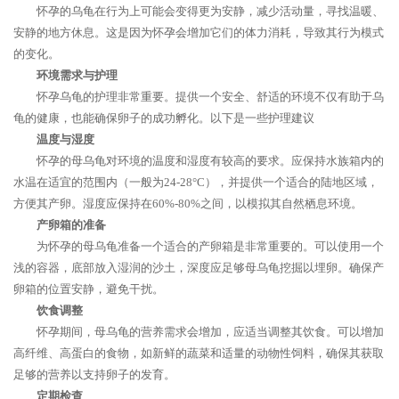
怀孕的乌龟在行为上可能会变得更为安静，减少活动量，寻找温暖、
安静的地方休息。这是因为怀孕会增加它们的体力消耗，导致其行为模式
的变化。
环境需求与护理
怀孕乌龟的护理非常重要。提供一个安全、舒适的环境不仅有助于乌
龟的健康，也能确保卵子的成功孵化。以下是一些护理建议
温度与湿度
怀孕的母乌龟对环境的温度和湿度有较高的要求。应保持水族箱内的
水温在适宜的范围内（一般为24-28°C），并提供一个适合的陆地区域，
方便其产卵。湿度应保持在60%-80%之间，以模拟其自然栖息环境。
产卵箱的准备
为怀孕的母乌龟准备一个适合的产卵箱是非常重要的。可以使用一个
浅的容器，底部放入湿润的沙土，深度应足够母乌龟挖掘以埋卵。确保产
卵箱的位置安静，避免干扰。
饮食调整
怀孕期间，母乌龟的营养需求会增加，应适当调整其饮食。可以增加
高纤维、高蛋白的食物，如新鲜的蔬菜和适量的动物性饲料，确保其获取
足够的营养以支持卵子的发育。
定期检查