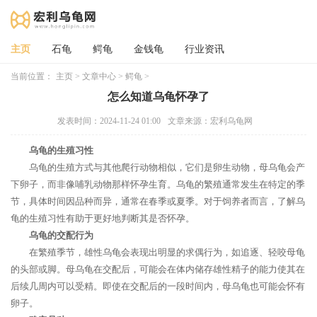
主页
石龟
鳄龟
金钱龟
行业资讯
当前位置：
主页
>
文章中心
>
鳄龟
>
怎么知道乌龟怀孕了
发表时间：2024-11-24 01:00
文章来源：宏利乌龟网
乌龟的生殖习性
乌龟的生殖方式与其他爬行动物相似，它们是卵生动物，母乌龟会产
下卵子，而非像哺乳动物那样怀孕生育。乌龟的繁殖通常发生在特定的季
节，具体时间因品种而异，通常在春季或夏季。对于饲养者而言，了解乌
龟的生殖习性有助于更好地判断其是否怀孕。
乌龟的交配行为
在繁殖季节，雄性乌龟会表现出明显的求偶行为，如追逐、轻咬母龟
的头部或脚。母乌龟在交配后，可能会在体内储存雄性精子的能力使其在
后续几周内可以受精。即使在交配后的一段时间内，母乌龟也可能会怀有
卵子。