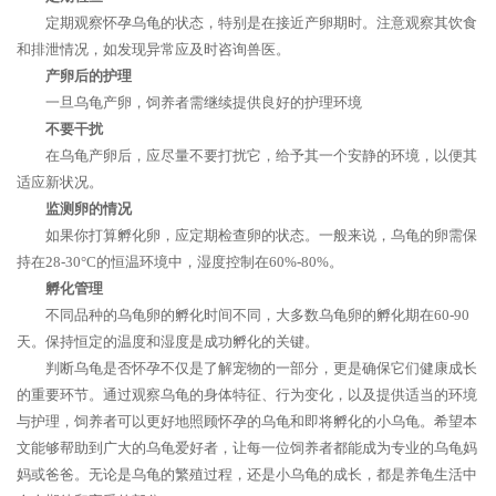
定期观察怀孕乌龟的状态，特别是在接近产卵期时。注意观察其饮食
和排泄情况，如发现异常应及时咨询兽医。
产卵后的护理
一旦乌龟产卵，饲养者需继续提供良好的护理环境
不要干扰
在乌龟产卵后，应尽量不要打扰它，给予其一个安静的环境，以便其
适应新状况。
监测卵的情况
如果你打算孵化卵，应定期检查卵的状态。一般来说，乌龟的卵需保
持在28-30°C的恒温环境中，湿度控制在60%-80%。
孵化管理
不同品种的乌龟卵的孵化时间不同，大多数乌龟卵的孵化期在60-90
天。保持恒定的温度和湿度是成功孵化的关键。
判断乌龟是否怀孕不仅是了解宠物的一部分，更是确保它们健康成长
的重要环节。通过观察乌龟的身体特征、行为变化，以及提供适当的环境
与护理，饲养者可以更好地照顾怀孕的乌龟和即将孵化的小乌龟。希望本
文能够帮助到广大的乌龟爱好者，让每一位饲养者都能成为专业的乌龟妈
妈或爸爸。无论是乌龟的繁殖过程，还是小乌龟的成长，都是养龟生活中