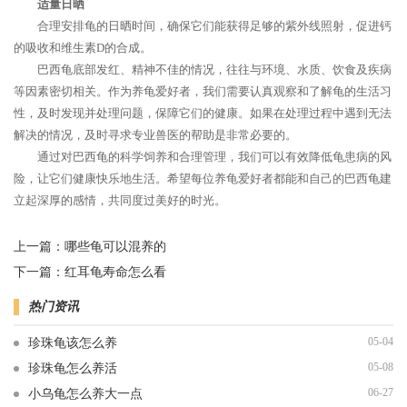
适量日晒
合理安排龟的日晒时间，确保它们能获得足够的紫外线照射，促进钙
的吸收和维生素D的合成。
巴西龟底部发红、精神不佳的情况，往往与环境、水质、饮食及疾病
等因素密切相关。作为养龟爱好者，我们需要认真观察和了解龟的生活习
性，及时发现并处理问题，保障它们的健康。如果在处理过程中遇到无法
解决的情况，及时寻求专业兽医的帮助是非常必要的。
通过对巴西龟的科学饲养和合理管理，我们可以有效降低龟患病的风
险，让它们健康快乐地生活。希望每位养龟爱好者都能和自己的巴西龟建
立起深厚的感情，共同度过美好的时光。
上一篇：
哪些龟可以混养的
下一篇：
红耳龟寿命怎么看
热门资讯
05-04
珍珠龟该怎么养
05-08
珍珠龟怎么养活
06-27
小乌龟怎么养大一点