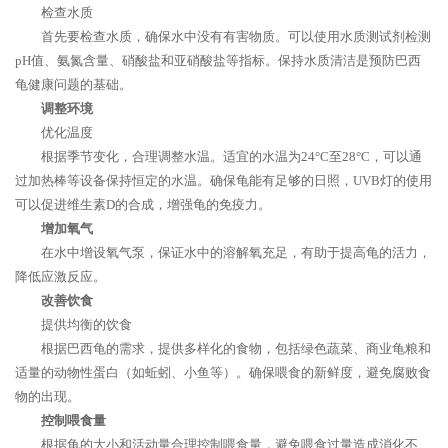
检查水质
首先要检查水质，确保水中没有有害物质。可以使用水质测试剂检测
pH值、氨氮含量、硝酸盐和亚硝酸盐等指标。保持水质清洁是预防巴西
龟健康问题的基础。
调整环境
优化温度
根据季节变化，合理调整水温。适宜的水温为24°C至28°C，可以通
过加热棒等设备保持恒定的水温。确保龟能有足够的日照，UVB灯的使用
可以促进维生素D的合成，增强龟的免疫力。
增加氧气
在水中增设氧气泵，保证水中的溶解氧充足，有助于提高龟的活力，
降低应激反应。
改善饮食
提供均衡的饮食
根据巴西龟的需求，提供多样化的食物，包括绿色蔬菜、商业龟粮和
适量的动物性蛋白（如蚯蚓、小鱼等）。确保喂食的新鲜度，避免腐败食
物的出现。
控制喂食量
根据龟的大小和活动量合理控制喂食量，避免喂食过量造成消化不