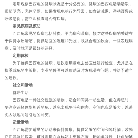
定期观察巴西龟的健康状况是十分必要的。健康的巴西龟活动活泼，
眼睛明亮，壳体坚硬。如果发现龟的行为异常，如食欲减退、游动缓慢或
呼吸急促，需立即检查是否有疾病。
常见疾病及预防
巴西龟常见的疾病包括肺炎、甲壳病和眼病。预防这些疾病的关键在
于保持水质清洁，提供适宜的温度和光照，以及合理的饮食。一旦发现病
症，及时就医是最好的选择。
定期体检
为了确保巴西龟的健康，建议定期带龟去兽医处进行检查，尤其是在
换季或龟的生长期。专业的兽医可以帮助及时发现潜在问题，并给予适当
的建议。
社交和活动
群居生活
巴西龟是一种社交性强的动物，适合和同类一起生活。但在养殖时，
要注意选择体型相近的龟，以免出现争斗和伤害。空间也应足够大，以避
免因领地问题引起的冲突。
适量活动
巴西龟需要适量的活动来保持健康。提供足够的空间和障碍物，鼓励
它们游泳和探索。可以定期在水族箱中更换布置，增加趣味性，让龟能够