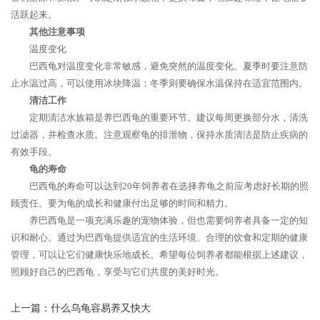
活跃起来。
其他注意事项
温度变化
巴西龟对温度变化非常敏感，避免突然的温度变化。夏季时要注意防
止水温过高，可以使用冰块降温；冬季则要确保水温保持在适宜范围内。
清洁工作
定期清洁水族箱是养巴西龟的重要环节。建议每周更换部分水，清洗
过滤器，并检查水质。注意观察龟的排泄物，保持水质清洁是防止疾病的
有效手段。
龟的寿命
巴西龟的寿命可以达到20年饲养者在选择养龟之前应考虑好长期的照
顾责任。要为龟的成长和健康付出足够的时间和精力。
养巴西龟是一项充满乐趣的宠物体验，但也需要饲养者具备一定的知
识和耐心。通过为巴西龟提供适宜的生活环境、合理的饮食和定期的健康
管理，可以让它们健康快乐地成长。希望每位饲养者都能根据上述建议，
照顾好自己的巴西龟，享受与它们共度的美好时光。
上一篇：
什么乌龟容易养又快大