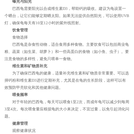
曝光与阳光
巴西龟需要阳光以合成维生素D3，帮助钙的吸收。建议为龟设置一
个晒台，让它们能够定期晒太阳。如果无法提供自然阳光，可以使用UVB
灯，确保龟每天有10至12小时的紫外线照射。
饮食管理
食物选择
巴西龟是杂食性动物，适合食用多种食物。主要饮食可以包括商业龟
粮、蔬菜（如生菜、胡萝卜）和一些高蛋白的食物（如小鱼、虫子）。要
注意食物的多样性，避免只喂单一食物。
维生素和矿物质补充
为了确保巴西龟的健康，适量补充维生素和矿物质非常重要。可以选
择钙粉和维生素D3进行定期补充，尤其是在龟的生长阶段，这样可以有
效预防甲壳软化和其他健康问题。
喂食频率
对于年轻的巴西龟，每天可以喂食1至2次，而成年龟可以减少到每周
3至4次。每次喂食量应根据龟的大小来决定，不宜过量，以免引起消化问
题。
健康管理
观察健康状况